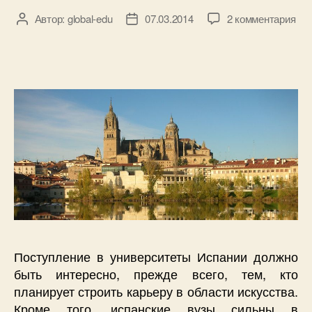
к
Автор:
global-edu
07.03.2014
2 комментария
Автор
Дата
зап
записи
записи
Пос
в
уни
Исп
Поступление в университеты Испании должно
быть интересно, прежде всего, тем, кто
планирует строить карьеру в области искусства.
Кроме того, испанские вузы сильны в