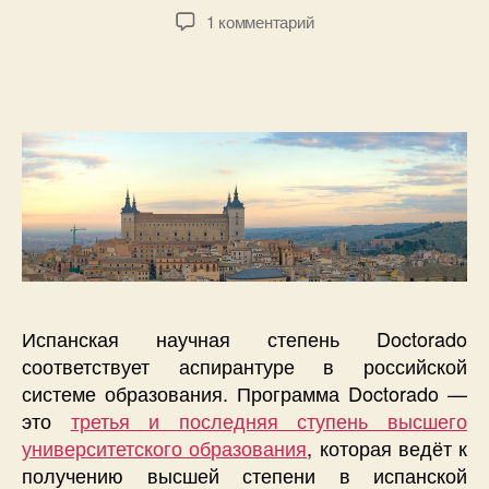
записи
записи
к
1 комментарий
записи
Аспирантура
в
Испании
Испанская научная степень Doctorado
соответствует аспирантуре в российской
системе образования. Программа Doctorado —
это
третья и последняя ступень высшего
университетского образования
, которая ведёт к
получению высшей степени в испанской