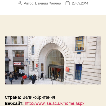
Автор:
Евгений Фаллер
28.09.2014
Автор
Дата
записи
записи
Великобритания
Страна:
http://www.lse.ac.uk/home.aspx
Вебсайт: