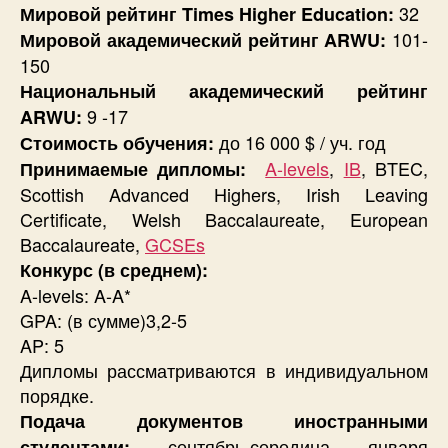
32
Мировой рейтинг Times Higher Education:
101-
Мировой академический рейтинг ARWU:
150
Национальный академический рейтинг
9 -17
ARWU:
до 16 000 $ / уч. год
Стоимость обучения:
A-levels
,
IB
, BTEC,
Принимаемые дипломы:
Scottish Advanced Highers, Irish Leaving
Certificate, Welsh Baccalaureate, European
Baccalaureate,
GCSEs
Конкурс (в среднем):
A-levels: A-A*
GPA: (в сумме)3,2-5
AP: 5
Дипломы рассматриваются в индивидуальном
порядке.
Подача документов иностранными
сентябрь-середина января
студентами: