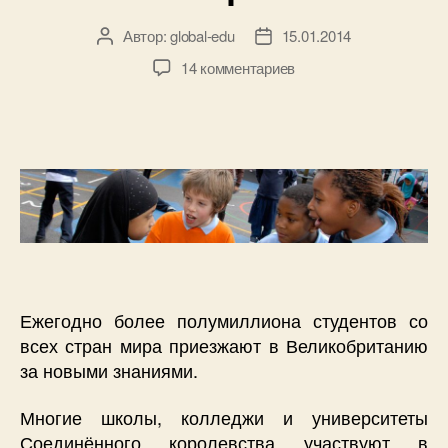
Автор:
global-edu
15.01.2014
Автор
Дата
записи
записи
к
14 комментариев
записи
Учёба
по
обмену
в
Великобритании
Ежегодно более полумиллиона студентов со
всех стран мира приезжают в Великобританию
за новыми знаниями.
Многие школы, колледжи и университеты
Соединённого королевства участвуют в