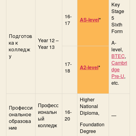
Key
Stage
16-
5
AS-level
*
17
Sixth
Form
Подготов
Year 12 –
A-
ка к
Year 13
level,
колледж
BTEC
,
у
Cambri
17-
A2-level
*
dge
18
Pre-U
,
etc.
Higher
Професс
National
Професси
иональн
16-
Diploma,
ональное
—
ый
20
образова
Foundation
колледж
ние
Degree