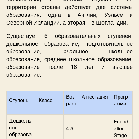
территории страны действует две системы
образования: одна в Англии, Уэльсе и
Северной Ирландии, а вторая – в Шотландии.
Существует 6 образовательных ступеней:
дошкольное образование, подготовительное
образование, начальное школьное
образование, среднее школьное образование,
образование после 16 лет и высшее
образование.
Воз
Аттестация
Прогр
Ступень
Класс
раст
амма
Дошколь
Found
ное
—
4-5
—
ation
образова
Stage