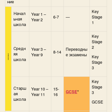
ние
Key
Начал
Year 1 –
6-7
—
Stage
ьная
Year 2
1
школа
Key
Stage
2
Средн
Year 3 –
Переводны
8-14
яя
Year 9
е экзамены
Key
школа
Stage
3
Key
Stage
Старш
Year 10 –
15-
GCSE
*
3
ая
Year 11
16
школа
GCSE